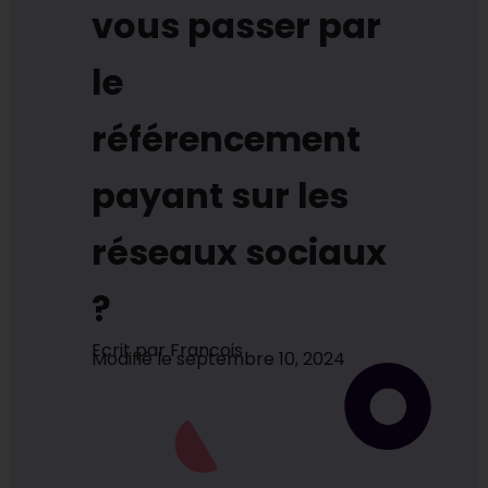
vous passer par
le
référencement
payant sur les
réseaux sociaux
?
Ecrit par
Francois
Modifié le
septembre 10, 2024