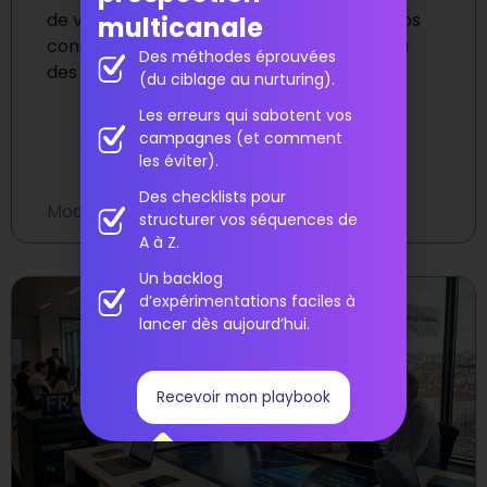
de vente efficace en 2026 pour booster vos
multicanale
conversions et fidéliser vos clients grâce à
Des méthodes éprouvées
des techniques simples.
(du ciblage au nurturing).
Les erreurs qui sabotent vos
campagnes (et comment
les éviter).
Des checklists pour
Modifié le
avril 11, 2026
structurer vos séquences de
A à Z.
Un backlog
d’expérimentations faciles à
lancer dès aujourd’hui.
Recevoir mon playbook