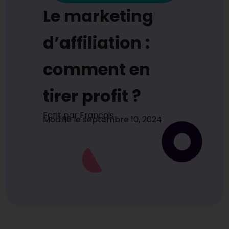
Le marketing
d’affiliation :
comment en
tirer profit ?
Ecrit par
Francois
Modifié le
septembre 10, 2024