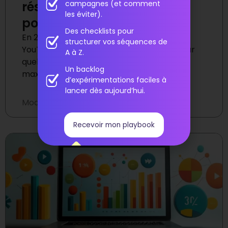
réseaux sociaux se
campagnes (et comment
les éviter).
positionner en 2025 ?
Des checklists pour
En 2025, TikTok, LinkedIn, Instagram et
structurer vos séquences de
YouTube Shorts domineront. Découvrez sur
A à Z.
quels réseaux sociaux se positionner pour
Un backlog
maximiser votre stratégie digitale.
d’expérimentations faciles à
lancer dès aujourd’hui.
Modifié le
mai 13, 2025
Recevoir mon playbook