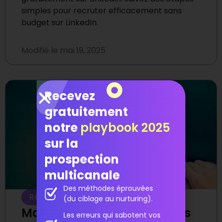
simples pour recruter efficacement sans
budget sur LinkedIn.
Modifié le
mai 19, 2025
Recevez
gratuitement
notre
playbook 2025
sur la
prospection
multicanale
Des méthodes éprouvées
Réseaux sociaux
(du ciblage au nurturing).
Marketing digital : sur quels
Les erreurs qui sabotent vos