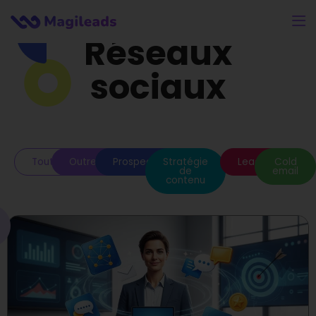
Réseaux
sociaux
Toutes
Outreach
Prospection
Stratégie
Leads
Cold
de
email
contenu