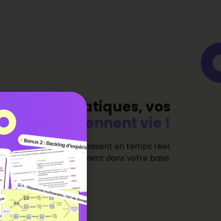
 les bases statiques, vos
données
prennent vie !
ynamiques et s’enrichissent en temps réel.
 se reflète instantanément dans votre base.