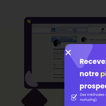
Receve
notre
p
prospe
Des méthodes é
nurturing).