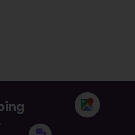
ping
!