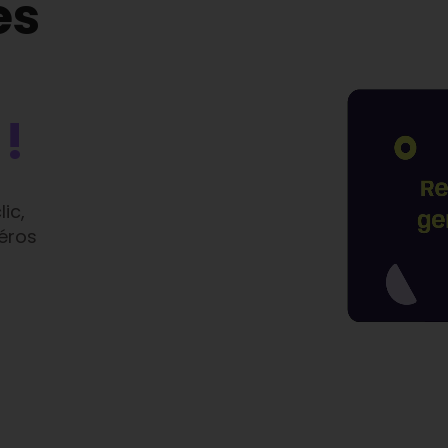
es
!
ic,
méros