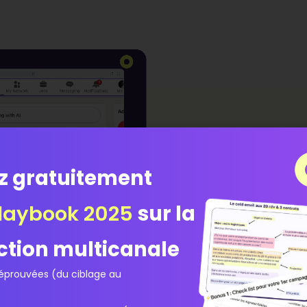
Fini
z gratuitement
Vos données deviennent d
laybook 2025
sur la
Chaque mise à jour
ction multicanale
prouvées (du ciblage au