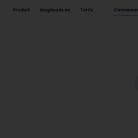
Connexio
Produit
Magileads en
Tarifs