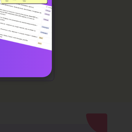
antes
de vos bases
rises, fonctions,
ilisation pour
cts.
données internes