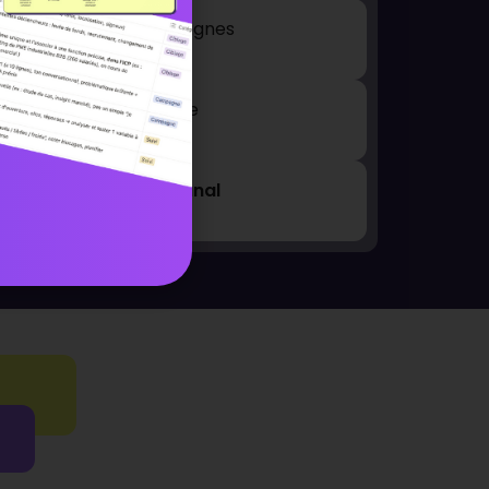
vrabilité
de vos campagnes
ment
de votre audience
ormance
de chaque
canal
,