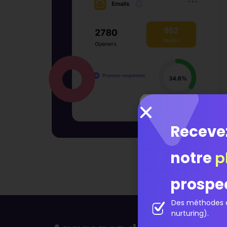
Receve
notre
p
prospe
Des méthodes é
nurturing).