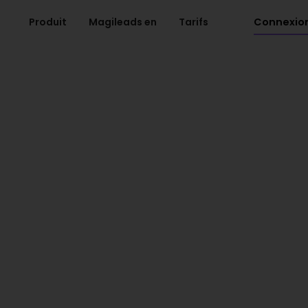
Connexio
Produit
Magileads en
Tarifs