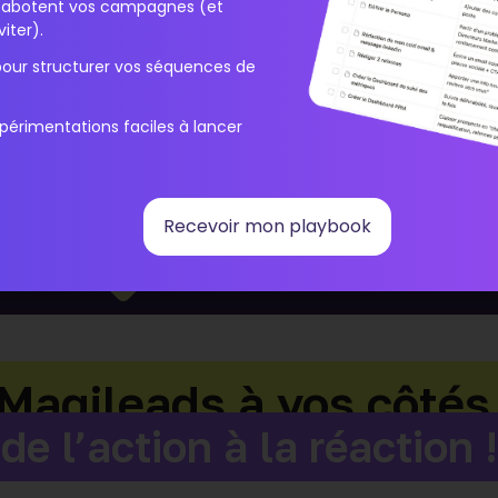
ats
i sabotent vos campagnes (et
Surveillez la
déli
iter).
s qui
pour structurer vos séquences de
Suivez
l’engage
périmentations faciles à lancer
s de
données clés
pour
 de vos actions.
Trackez la
perf
Recevoir mon playbook
Magileads à vos côtés
de l’action à la réaction !