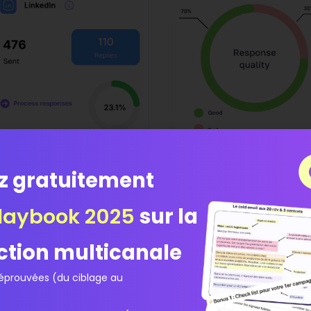
z gratuitement
laybook 2025
sur la
Essayez gratuitement
ction multicanale
prouvées (du ciblage au