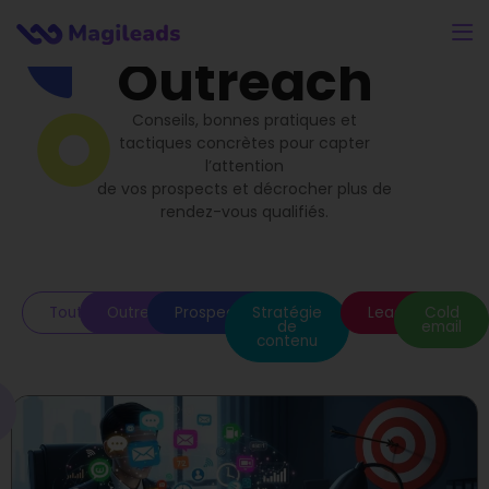
Outreach
Conseils, bonnes pratiques et
tactiques concrètes pour capter
l’attention
de vos prospects et décrocher plus de
rendez-vous qualifiés.
Toutes
Outreach
Prospection
Stratégie
Leads
Cold
de
email
contenu