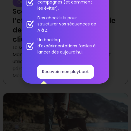
Outreach
campagnes (et comment
les éviter).
Score CRM : Maximiser
Des checklists pour
l’efficacité de votre stratégie
structurer vos séquences de
de gestion de la relation
A à Z.
client
Un backlog
d’expérimentations faciles à
Le score CRM (Customer Relationship
lancer dès aujourd’hui.
Management) est un indicateur quantitatif
utilisé par les entreprises pour évaluer et
gérer leurs relations clients
Recevoir mon playbook
Modifié le
septembre 10, 2024