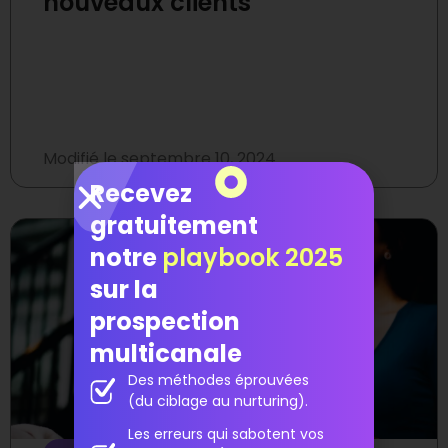
nouveaux clients
Modifié le
septembre 10, 2024
Recevez
gratuitement
notre
playbook 2025
sur la
prospection
multicanale
Des méthodes éprouvées
(du ciblage au nurturing).
Les erreurs qui sabotent vos