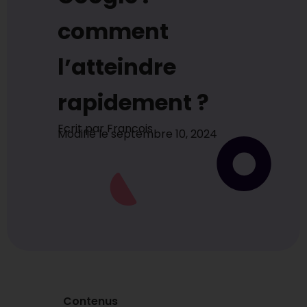
comment
l’atteindre
rapidement ?
Ecrit par
Francois
Modifié le
septembre 10, 2024
Contenus