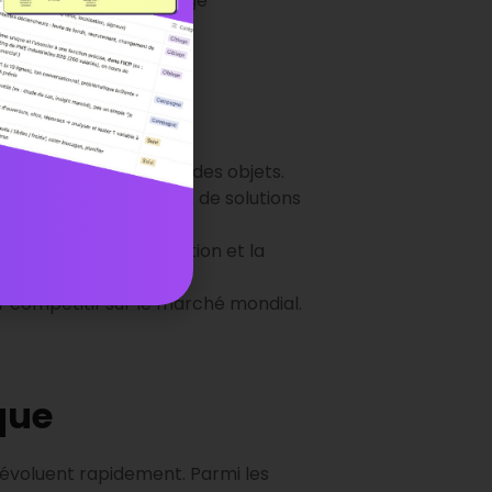
ue d’ensemble du paysage
tés de croissance.
ersécurité et l’Internet des objets.
la demande croissante de solutions
our soutenir l’innovation et la
r compétitif sur le marché mondial.
que
évoluent rapidement. Parmi les