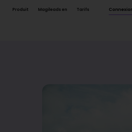
Connexio
Produit
Magileads en
Tarifs