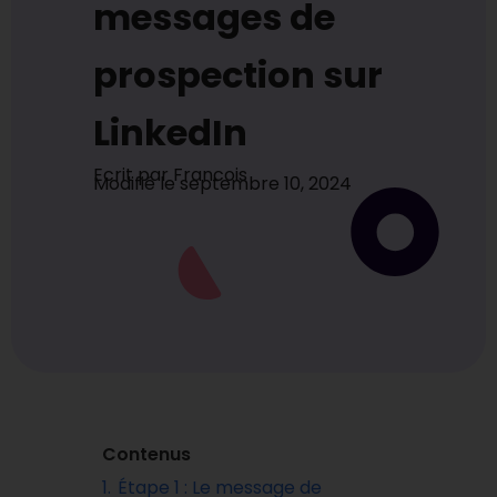
messages de
prospection sur
LinkedIn
Ecrit par
Francois
Modifié le
septembre 10, 2024
Contenus
1.
Étape 1 : Le message de