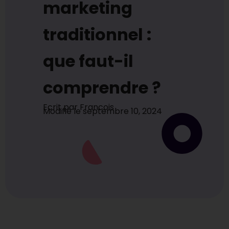
marketing
traditionnel :
que faut-il
comprendre ?
Ecrit par
Francois
Modifié le
septembre 10, 2024