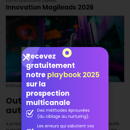
communications ciblées.
Innovation Magileads 2026
Recevez
gratuitement
notre
playbook 2025
sur la
Innovation Magileads 2026
prospection
Outils de prospection
multicanale
automatisée
Des méthodes éprouvées
(du ciblage au nurturing).
A propos de Magileads,
l’innovation repose sur des outils
Les erreurs qui sabotent vos
puissants et simples à utiliser. L’entreprise propose une