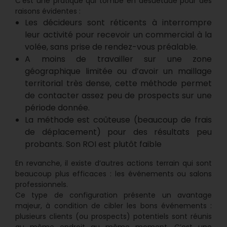
C’est une pratique qui tombe en désuétude pour des
raisons évidentes :
Les décideurs sont réticents à interrompre
leur activité pour recevoir un commercial à la
volée, sans prise de rendez-vous préalable.
A moins de travailler sur une zone
géographique limitée ou d’avoir un maillage
territorial très dense, cette méthode permet
de contacter assez peu de prospects sur une
période donnée.
La méthode est coûteuse (beaucoup de frais
de déplacement) pour des résultats peu
probants. Son ROI est plutôt faible
En revanche, il existe d’autres actions terrain qui sont
beaucoup plus efficaces : les événements ou salons
professionnels.
Ce type de configuration présente un avantage
majeur, à condition de cibler les bons événements :
plusieurs clients (ou prospects) potentiels sont réunis
au même endroit au même moment. C’est une