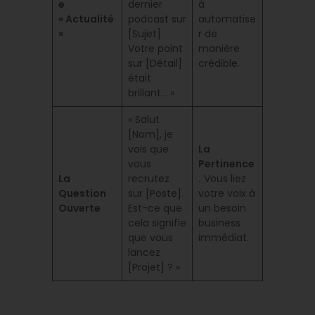
e
dernier
à
« Actualité
podcast sur
automatise
»
[Sujet].
r de
Votre point
manière
sur [Détail]
crédible.
était
brillant… »
« Salut
[Nom], je
vois que
La
vous
Pertinence
La
recrutez
.
Vous liez
Question
sur [Poste].
votre voix à
Ouverte
Est-ce que
un besoin
cela signifie
business
que vous
immédiat.
lancez
[Projet] ? »