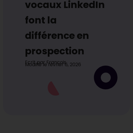
vocaux LinkedIn
font la
différence en
prospection
Ecrit par
Francois
Modifié le
février 6, 2026