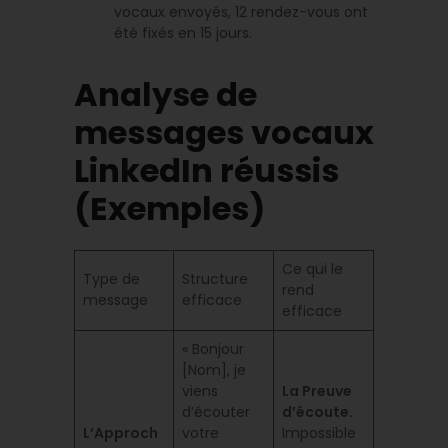
vocaux envoyés, 12 rendez-vous ont
été fixés en 15 jours.
Analyse de
messages vocaux
LinkedIn réussis
(Exemples)
Ce qui le
Type de
Structure
rend
message
efficace
efficace
« Bonjour
[Nom], je
viens
La Preuve
d’écouter
d’écoute.
L’Approch
votre
Impossible