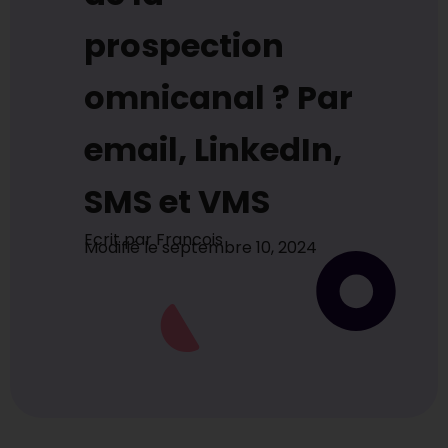
prospection
omnicanal ? Par
email, LinkedIn,
SMS et VMS
Ecrit par
Francois
Modifié le
septembre 10, 2024