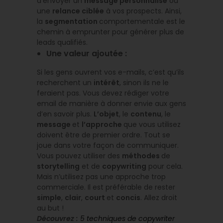
d’envoyer un
message personnalisé
ou
une
relance ciblée
à vos prospects. Ainsi,
la
segmentation
comportementale est le
chemin à emprunter pour générer plus de
leads qualifiés.
Une valeur ajoutée :
Si les gens ouvrent vos e-mails, c’est qu’ils
recherchent un
intérêt
, sinon ils ne le
feraient pas. Vous devez rédiger votre
email de manière à donner envie aux gens
d’en savoir plus.
L’objet
, le
contenu
, le
message
et
l’approche
que vous utilisez
doivent être de premier ordre. Tout se
joue dans votre façon de communiquer.
Vous pouvez utiliser des
méthodes
de
storytelling
et de
copywriting
pour cela.
Mais n’utilisez pas une approche trop
commerciale. Il est préférable de rester
simple
,
clair
,
court
et
concis
. Allez droit
au but !
Découvrez
:
5 techniques de copywriter