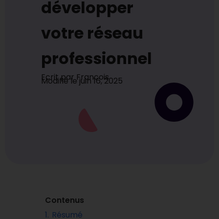
développer
votre réseau
professionnel
Ecrit par
Francois
Modifié le
juin 16, 2025
Contenus
1.
Résumé