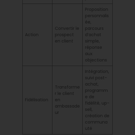
Proposition
personnalis
ée,
Convertir le
parcours
Action
prospect
d’achat
en client
simple,
réponse
aux
objections
Intégration,
suivi post-
achat,
Transforme
programm
r le client
e de
Fidélisation
en
fidélité, up-
ambassade
sell,
ur
création de
communa
uté