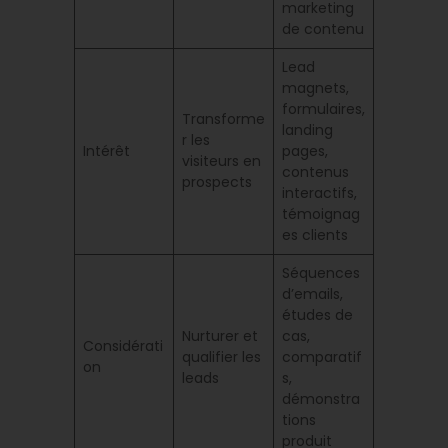
marketing
de contenu
Lead
magnets,
formulaires,
Transforme
landing
r les
Intérêt
pages,
visiteurs en
contenus
prospects
interactifs,
témoignag
es clients
Séquences
d’emails,
études de
Nurturer et
cas,
Considérati
qualifier les
comparatif
on
leads
s,
démonstra
tions
produit