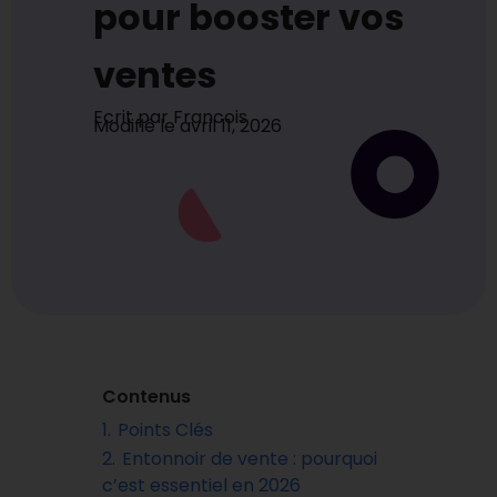
pour booster vos
ventes
Ecrit par
Francois
Modifié le
avril 11, 2026
Contenus
1.
Points Clés
2.
Entonnoir de vente : pourquoi
c’est essentiel en 2026