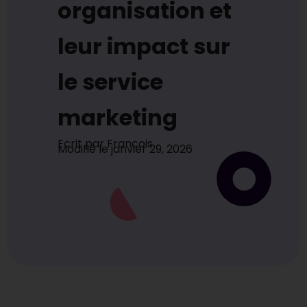
organisation et
leur impact sur
le service
marketing
Ecrit par
Francois
Modifié le
janvier 29, 2026