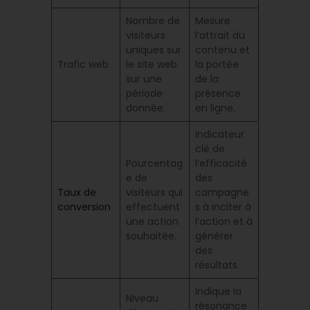
Nombre de
Mesure
visiteurs
l’attrait du
uniques sur
contenu et
Trafic web
le site web
la portée
sur une
de la
période
présence
donnée.
en ligne.
Indicateur
clé de
Pourcentag
l’efficacité
e de
des
Taux de
visiteurs qui
campagne
conversion
effectuent
s à inciter à
une action
l’action et à
souhaitée.
générer
des
résultats.
Indique la
Niveau
résonance