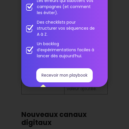
fluide
ce qui améliore
Les erreurs qui sabotent vos
l’image de
campagnes (et comment
marque.
les éviter).
Des checklists pour
Tes clients
structurer vos séquences de
accèdent aux
A à Z.
Services mobiles,
services à tout
accès 24/7
moment, ce qui
Un backlog
augmente leur
d’expérimentations faciles à
satisfaction.
lancer dès aujourd’hui.
Tu réduis les coûts
et tu libères du
Automatisation
Recevoir mon playbook
temps pour des
des tâches
tâches à forte
valeur ajoutée.
Nouveaux canaux
digitaux