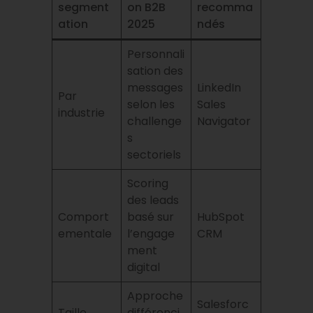
segment
on B2B
recomma
ation
2025
ndés
Personnali
sation des
messages
LinkedIn
Par
selon les
Sales
industrie
challenge
Navigator
s
sectoriels
Scoring
des leads
Comport
basé sur
HubSpot
ementale
l’engage
CRM
ment
digital
Approche
Salesforc
Taille
différenci