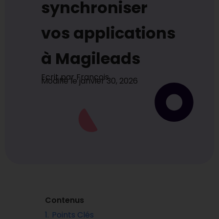
synchroniser
vos applications
à Magileads
Ecrit par
Francois
Modifié le
janvier 30, 2026
Contenus
1.
Points Clés