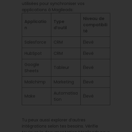
utilisées pour synchroniser vos
applications à Magileads:
Niveau de
Applicatio
Type
compatibili
n
d’outil
té
Salesforce
CRM
Élevé
HubSpot
CRM
Élevé
Google
Tableur
Élevé
Sheets
Mailchimp
Marketing
Élevé
Automatisa
Make
Élevé
tion
Tu peux aussi explorer d’autres
intégrations selon tes besoins. Vérifie