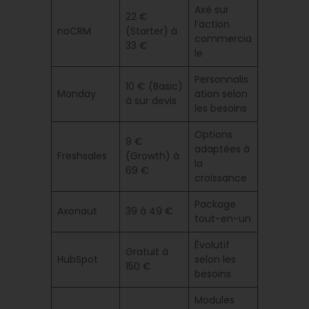
Axé sur
22 €
l’action
noCRM
(Starter) à
commercia
33 €
le
Personnalis
10 € (Basic)
Monday
ation selon
à sur devis
les besoins
Options
9 €
adaptées à
Freshsales
(Growth) à
la
69 €
croissance
Package
Axonaut
39 à 49 €
tout-en-un
Évolutif
Gratuit à
HubSpot
selon les
150 €
besoins
Modules