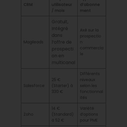
CRM
utilisateur
d’abonne
/ mois
ment
Gratuit,
Intégré
Axé sur la
dans
prospectio
l’offre de
Magileads
n
commercia
prospecti
le
on en
multicanal
Différents
25 €
niveaux
Salesforce
(Starter) à
selon les
330 €
fonctionnal
ités
14 €
Variété
Zoho
(Standard)
d’options
à 52 €
pour PME