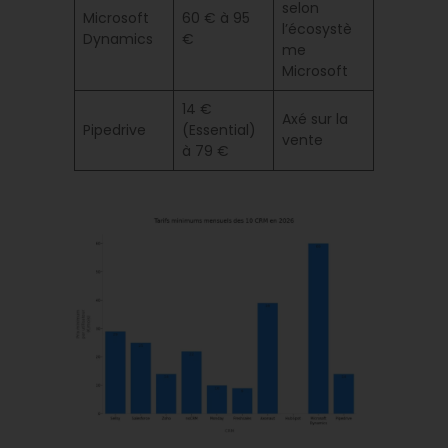
selon
Microsoft
60 € à 95
l’écosystè
Dynamics
€
me
Microsoft
14 €
Axé sur la
Pipedrive
(Essential)
vente
à 79 €