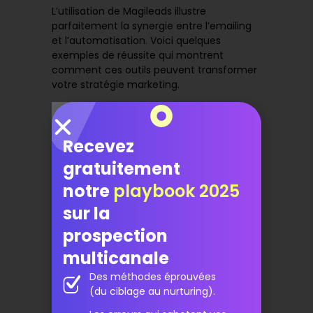
L’utilisation de Magileads illustre
parfaitement la synergie entre l’emailing
et l’automatisation. Voici quelques
exemples de réussite qui montrent
comment ces outils peuvent transformer
votre stratégie marketing.
Essayer gratuitement
Magileads ↗️
Recevez
gratuitement
notre
playbook 2025
Exemples de réussite
sur la
prospection
Optimisation de la prospection B2B
:
multicanale
Une entreprise a intégré l’emailing et
LinkedIn pour améliorer ses taux de
Des méthodes éprouvées
conversion. En utilisant Magileads, elle a
(du ciblage au nurturing).
pu automatiser ses campagnes et
atteindre ses prospects de manière