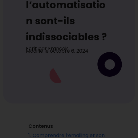
l’automatisatio
n sont-ils
indissociables ?
Ecrit par
Francois
Modifié le
octobre 6, 2024
Contenus
1.
Comprendre l’emailing et son