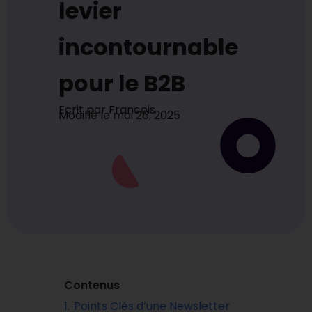
levier
incontournable
pour le B2B
Ecrit par
Francois
Modifié le
mai 26, 2025
Contenus
1.
Points Clés d’une Newsletter