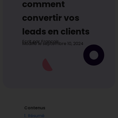
comment
convertir vos
leads en clients
Ecrit par
Francois
Modifié le
septembre 10, 2024
Contenus
1.
Résumé