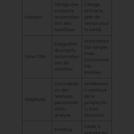
Filtrage des
Ciblage
contacts,
efficace,
HubSpot
automatisa
gain de
tion des
temps pour
workflows
la vente.
Automatisa
Intégration
tion simple,
de projets,
mais
Zoho CRM
automatisa
fonctionnal
tion du
ités
workflow
limitées.
Centralisati
Amélioratio
on des
n continue
relances,
de la
Magileads
personnalis
prospectio
ation,
n, suivi
analyse
structuré.
Facile à
Emailing,
prendre en