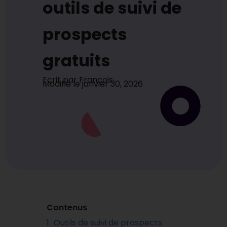
outils de suivi de
prospects
gratuits
Ecrit par
Francois
Modifié le
janvier 30, 2026
Contenus
1.
Outils de suivi de prospects