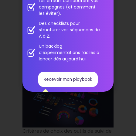
Les erreurs qui sabotent vos
outil de suivi prospects selon tes besoins
campagnes (et comment
et ton activité.
les éviter).
Des checklists pour
Critères de choix
structurer vos séquences de
A à Z.
des outils de suivi
Un backlog
de prospects
d’expérimentations faciles à
lancer dès aujourd’hui.
gratuits
Recevoir mon playbook
Critères de choix des outils de suivi de