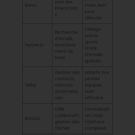
suivi des
Brevo
main, bon
interaction
pour
s
débuter.
Ciblage
Recherche
précis,
d’emails,
quota
Hunter.io
enrichisse
limité
ment de
d’emails
base
gratuits.
Gestion des
Adapté aux
contacts,
petites
Sellsy
relances
équipes,
automatiq
suivi
ues
efficace.
CRM
Centralisati
collaboratif,
on, mais
Bitrix24
gestion des
interface
tâches
complexe.