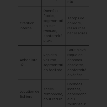
nts
Données
fiables,
Temps de
segmentati
Création
collecte,
on sur-
interne
ressources
mesure,
nécessaires
conformité
RGPD
Coût élevé,
Rapidité,
risque de
Achat liste
volume,
données
B2B
segmentati
obsolètes,
on facilitée
conformité
à vérifier
Données
Accès
limitées,
Location de
temporaire,
dépendanc
fichiers
coût réduit
e au
fournisseur