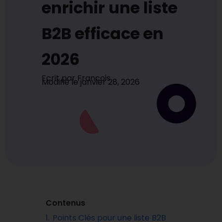
enrichir une liste
B2B efficace en
2026
Ecrit par
Francois
Modifié le
janvier 28, 2026
Contenus
1.
Points Clés pour une liste B2B