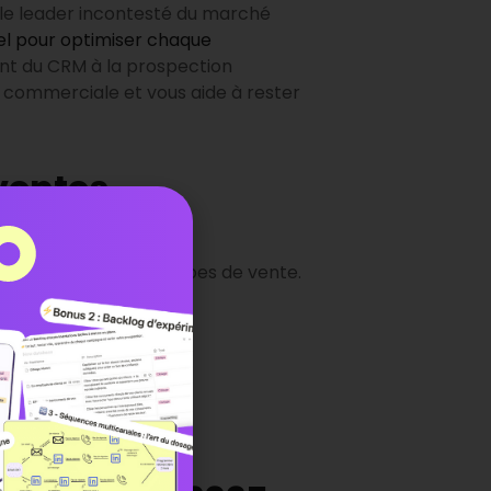
le leader incontesté du marché
el pour optimiser chaque
lant du CRM à la prospection
 commerciale et vous aide à rester
ventes
re l’efficacité des équipes de vente.
s.
ductivité.
emps réel.
’outil.