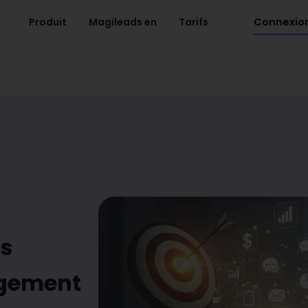
Connexio
Produit
Magileads en
Tarifs
rs
agement