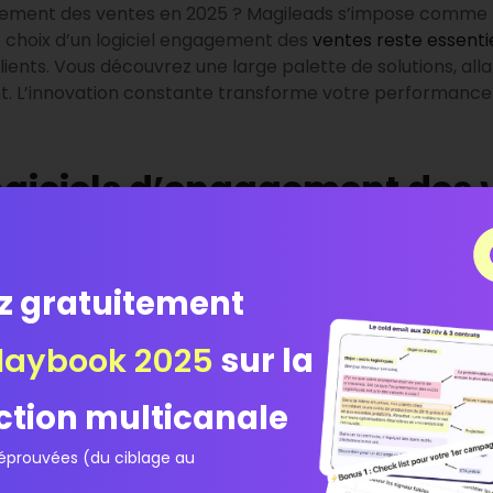
ement des ventes en 2025 ? Magileads s’impose comme 
 choix d’un logiciel engagement des
ventes reste essenti
lients. Vous découvrez une large palette de solutions, al
t. L’innovation constante transforme votre performance
logiciels d’engagement des 
ial pour maximiser les résultats commerciaux en 2025.
tificielle dans les logiciels d’engagement des ventes amélio
z gratuitement
ondre aux attentes spécifiques de chaque client.
terface intuitive pour faciliter son adoption par vos équipe
laybook 2025
sur la
el avec vos outils existants pour éviter les doublons.
titives permet de gagner du temps et d’augmenter la pro
ur suivre vos performances et ajuster votre stratégie en t
ction multicanale
du logiciel favorise l’adhésion et l’utilisation efficace de l
prouvées (du ciblage au