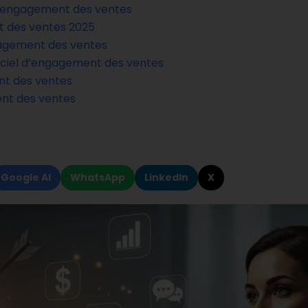
iel engagement des ventes
t des ventes 2025
gagement des ventes
ogiciel d’engagement des ventes
nt des ventes
ent des ventes
Google AI
WhatsApp
LinkedIn
X