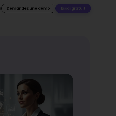
n
Demandez une démo
Essai gratuit