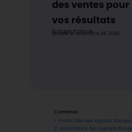
des ventes pour
vos résultats
Ecrit par
Francois
Modifié le
novembre 28, 2025
Contenus
1.
Points Clés des logiciels d’eng
2.
Importance des logiciels d’en