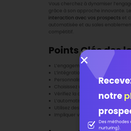
Vous cherchez à dynamiser l’engag
grâce à son approche innovante. Le
interaction avec vos prospects
et c
automatisée et au sales enablemen
compétitif.
Points Clés des 
L’engagement des ventes est cruc
L’intégration de l’intelligence ar
Receve
Personnalisez vos offres pour rép
Choisissez un logiciel avec une in
notre
p
Vérifiez la compatibilité du logici
L’automatisation des tâches répé
Utilisez des outils d’analytics po
prospe
Impliquer vos équipes dans le choix 
Des méthodes é
nurturing).