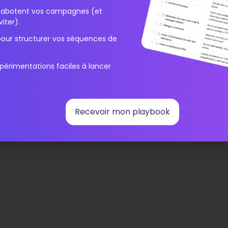
ogiciels d’engagement des
i sabotent vos campagnes (et
iter).
pour structurer vos séquences de
périmentations faciles à lancer
Recevoir mon playbook