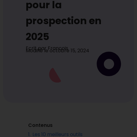
pour la
prospection en
2025
Ecrit par
Francois
Modifié le
octobre 15, 2024
Contenus
1.
Les 10 meilleurs outils