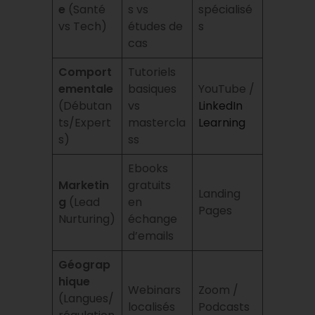
e
(Santé
s vs
spécialisé
vs Tech)
études de
s
cas
Comport
Tutoriels
ementale
basiques
YouTube /
(Débutan
vs
LinkedIn
ts/Expert
mastercla
Learning
s)
ss
Ebooks
Marketin
gratuits
Landing
g
(Lead
en
Pages
Nurturing)
échange
d’emails
Géograp
hique
Webinars
Zoom /
(Langues/
localisés
Podcasts