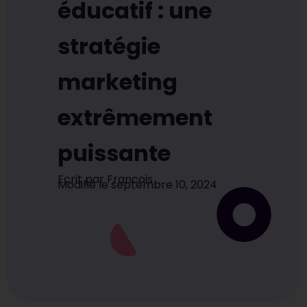
éducatif : une
stratégie
marketing
extrêmement
puissante
Ecrit par
Francois
Modifié le
septembre 10, 2024