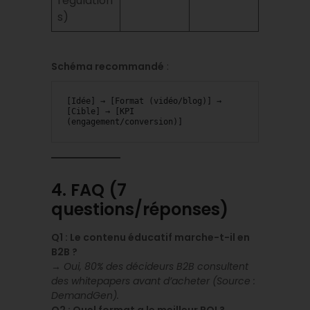
régulation
s)
Schéma recommandé
:
[Idée] → [Format (vidéo/blog)] → 
[Cible] → [KPI 
(engagement/conversion)]  
4. FAQ (7
questions/réponses)
Q1 : Le contenu éducatif marche-t-il en
B2B ?
→
Oui, 80% des décideurs B2B consultent
des whitepapers avant d’acheter (Source :
DemandGen).
Q2 : Quel format a le meilleur ROI ?