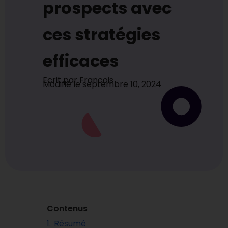
prospects avec
ces stratégies
efficaces
Ecrit par
Francois
Modifié le
septembre 10, 2024
Contenus
1.
Résumé