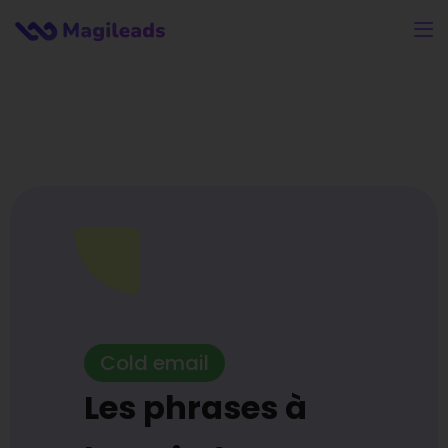
https://www.magileads.net/wp-
content/uploads/2024/12/favicon-2.png
Cold email
Les phrases à