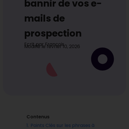
bannir de vos e-
mails de
prospection
Ecrit par
Francois
Modifié le
février 10, 2026
Contenus
1.
Points Clés sur les phrases à