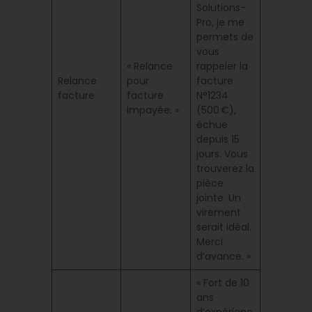
Solutions-
Pro, je me
permets de
vous
« Relance
rappeler la
Relance
pour
facture
facture
facture
N°1234
impayée. »
(500 €),
échue
depuis 15
jours. Vous
trouverez la
pièce
jointe. Un
virement
serait idéal.
Merci
d’avance. »
« Fort de 10
ans
d’expérienc