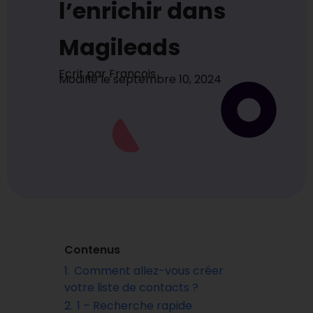
l’enrichir dans
Magileads
Ecrit par
Francois
Modifié le
septembre 10, 2024
Contenus
1.
Comment allez-vous créer
votre liste de contacts ?
2.
1 – Recherche rapide