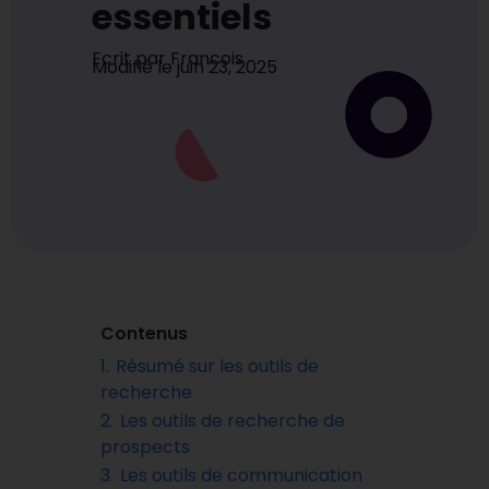
essentiels
Ecrit par
Francois
Modifié le
juin 23, 2025
Contenus
1.
Résumé sur les outils de
recherche
2.
Les outils de recherche de
prospects
3.
Les outils de communication