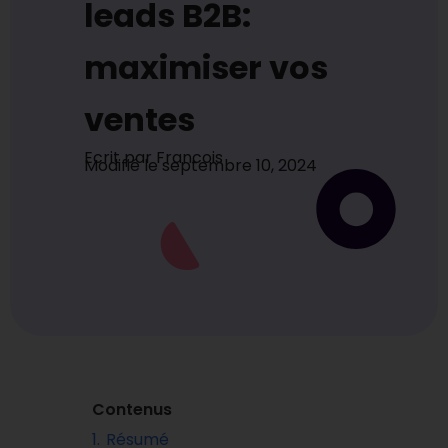
leads B2B:
maximiser vos
ventes
Ecrit par
Francois
Modifié le
septembre 10, 2024
Contenus
1.
Résumé