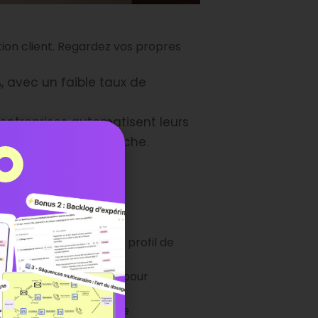
ion client. Regardez vos propres
, avec un faible taux de
entreprises automatisent leurs
acilite cette approche.
euro investi.
e le contenu selon le profil de
outils comme Magileads pour
ce et réduit le taux de