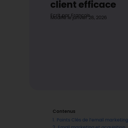
client efficace
Ecrit par
Francois
Modifié le
janvier 28, 2026
Contenus
1.
Points Clés de l’email marketin
2.
Email marketing et acquisition