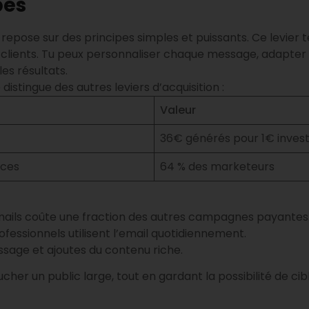
pes
repose sur des principes simples et puissants. Ce levie
lients. Tu peux personnaliser chaque message, adapter le
es résultats.
istingue des autres leviers d’acquisition :
Valeur
36€ générés pour 1€ invest
aces
64 % des marketeurs
 emails coûte une fraction des autres campagnes payantes
ofessionnels utilisent l’email quotidiennement.
message et ajoutes du contenu riche.
oucher un public large, tout en gardant la possibilité de