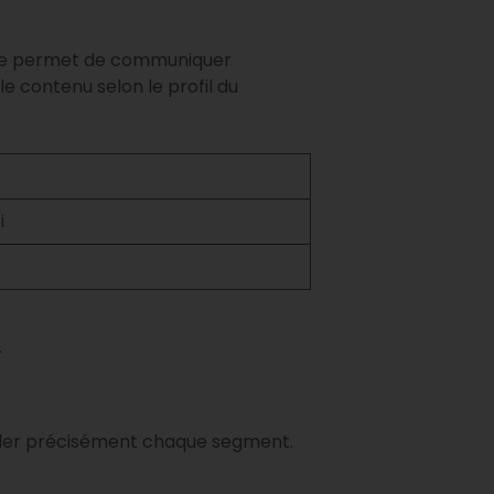
r te permet de communiquer
 contenu selon le profil du
i
.
 cibler précisément chaque segment.