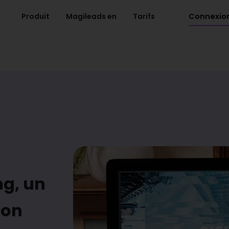
Connexio
Produit
Magileads en
Tarifs
ng, un
ion