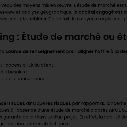
u niveau des moyens mis en œuvre. L’étude de marché est
nterview et analyse géographique,
le capital engagé est
hes sont plus
ciblées
. De ce fait, les moyens requis sont p
ing : Étude de marché ou é
nte
source de renseignement
pour
aligner l’offre à la 
t l’accessibilité du client ;
des besoins ;
e de la concurrence ;
incertitudes
ainsi que
les risques
par rapport au lancement 
nt dues à l’absence d’une étude de marché d’après
APCE
o
s garante de la réussite d’un projet. En effet, la fiabilit
qui ont démenti les statistiques.