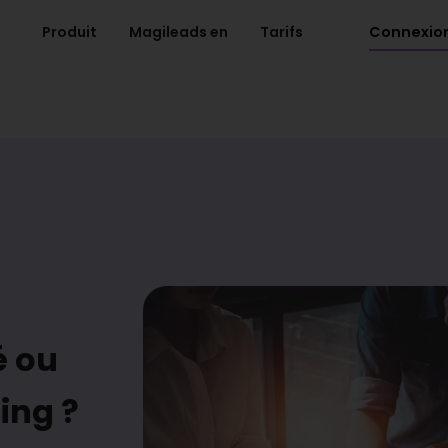
Connexio
Produit
Magileads en
Tarifs
é ou
ing ?