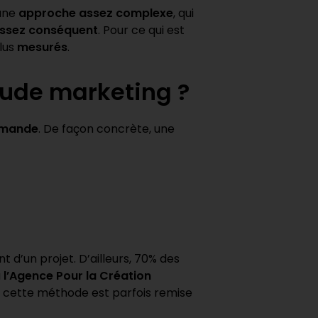
 une
approche assez complexe
, qui
 assez conséquent
. Pour ce qui est
lus
mesurés
.
tude marketing ?
demande
. De façon concrète, une
d’un projet. D’ailleurs, 70% des
u
l’Agence Pour la Création
é de cette méthode est parfois remise