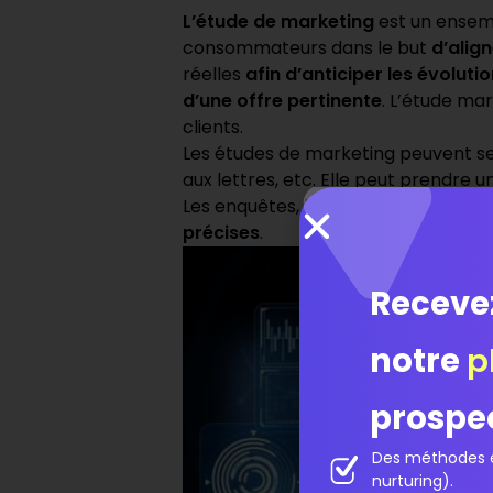
L’étude de
marketing
est un ense
consommateurs dans le but
d’align
réelles
afin d’anticiper les évolut
d’une offre pertinente
. L’étude ma
clients.
Les études de marketing peuvent se
aux lettres, etc. Elle peut prendre 
Les enquêtes, les sondages et les an
précises
.
Receve
notre
p
prospe
Des méthodes é
nurturing).