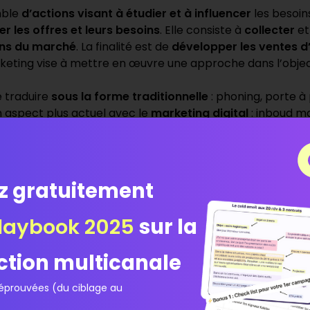
mble
d’actions visant à étudier et à influencer
les besoin
er les offres et leurs besoins
. Elle consiste à
collecter
et
ions du marché
. La finalité est de
développer les ventes d
rketing vise à mettre en œuvre une approche dans l’objec
 traduire
sous la forme traditionnelle
: phoning, porte à
un aspect plus actuel avec le
marketing digital
: inboud m
alyses qu’elles soient quantitatives ou qualitatives perm
z gratuitement
laybook 2025
sur la
ction multicanale
prouvées (du ciblage au