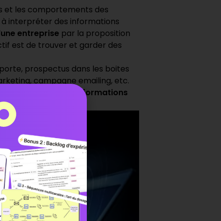
s et les comportements des
 à interpréter des informations
’une entreprise
par la proposition
tif est de trouver et garder des
 porte, prospectus dans les boites
arketing,
campagne emailing
, etc.
ettent d’obtenir des
informations