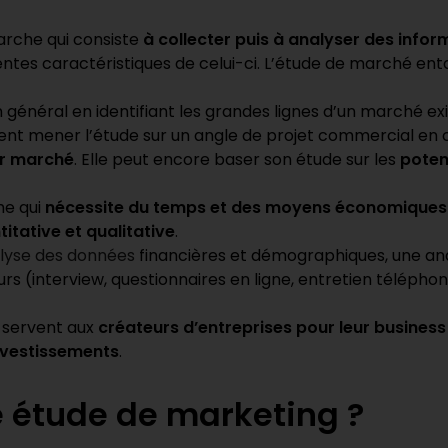
rche qui consiste
à collecter puis à analyser des infor
férentes caractéristiques de celui-ci. L’étude de marché 
n général en identifiant les grandes lignes d’un marché exi
ment mener l’étude sur un angle de projet commercial en 
tur marché
. Elle peut encore baser son étude sur les
poten
he qui
nécessite du temps et des moyens économiques
itative et qualitative
.
lyse des données
financières et démographiques, une ana
 (interview, questionnaires en ligne, entretien téléphoni
 servent aux
créateurs d’entreprises pour leur business
investissements
.
 étude de marketing ?