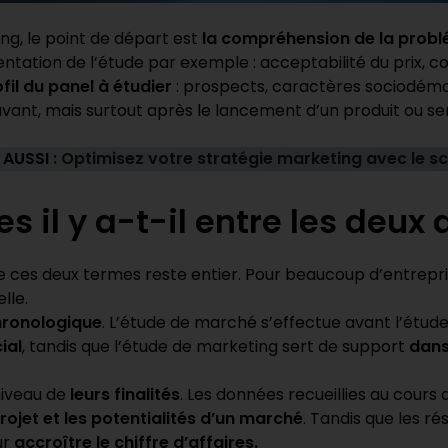
ng, le point de départ est
la compréhension de la prob
entation de l’étude par exemple : acceptabilité du prix, co
ofil du panel à étudier
: prospects, caractères sociodémo
ant, mais surtout après le lancement d’un produit ou se
 AUSSI :
Optimisez votre stratégie marketing avec le sc
es il y a-t-il entre les deu
ces deux termes reste entier. Pour beaucoup d’entreprises
lle.
hronologique
. L’étude de marché s’effectue avant l’étu
ial
, tandis que l’étude de marketing sert de support
dans
niveau de
leurs finalités
. Les données recueillies au cour
rojet et les potentialités d’un marché
. Tandis que les r
ur
accroître le chiffre d’affaires.