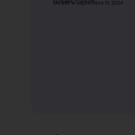
Ecrit par
Francois
Modifié le
septembre 10, 2024