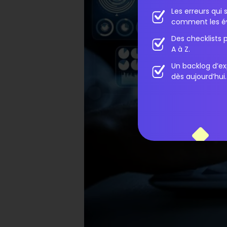
Les erreurs qu
comment les év
Des checklists 
A à Z.
Un backlog d’ex
dès aujourd’hui.