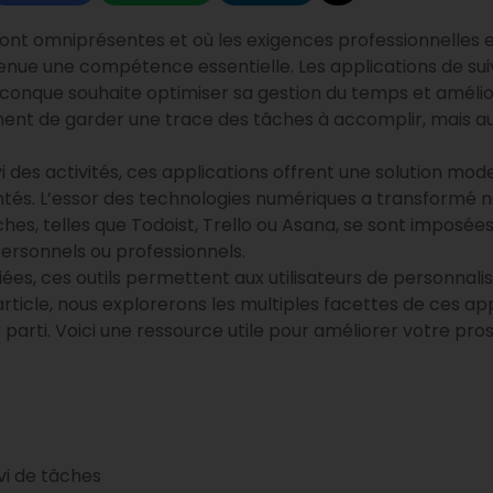
sont omniprésentes et où les exigences professionnelles 
venue une compétence essentielle. Les applications de s
iconque souhaite optimiser sa gestion du temps et amélior
t de garder une trace des tâches à accomplir, mais aus
uivi des activités, ces applications offrent une solution mo
és. L’essor des technologies numériques a transformé no
tâches, telles que Todoist, Trello ou Asana, se sont impos
 personnels ou professionnels.
iées, ces outils permettent aux utilisateurs de personnali
article, nous explorerons les multiples facettes de ces app
ur parti. Voici une ressource utile pour améliorer votre p
ivi de tâches