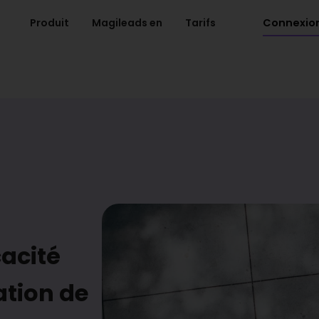
Connexio
Produit
Magileads en
Tarifs
cacité
ation de