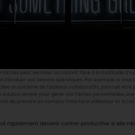
de tâches peut sembler accablant face à la multitude d’op
tiel d’évaluer vos besoins spécifiques. Par exemple, si vous
 utilise un système de tableaux collaboratifs, pourrait être
e solution simple pour gérer vos tâches personnelles, un
cial de prendre en compte l’interface utilisateur et la facili
ut rapidement devenir contre-productive si elle né