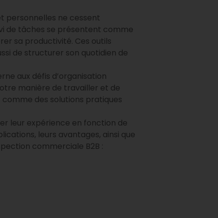
et personnelles ne cessent
uivi de tâches se présentent comme
er sa productivité. Ces outils
si de structurer son quotidien de
derne aux défis d’organisation
tre manière de travailler et de
ées comme des solutions pratiques
ser leur expérience en fonction de
lications, leurs avantages, ainsi que
rospection commerciale B2B :