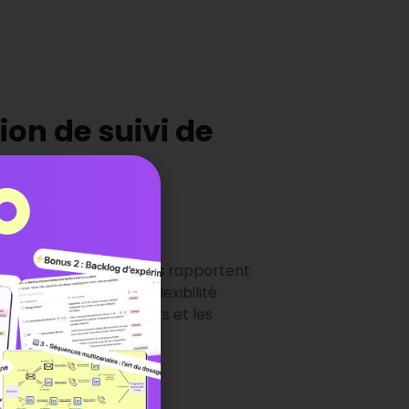
ion de suivi de
ress
ns de
gestion des tâches
rapportent
ge indéniable est la flexibilité
onglant entre les cours et les
t.