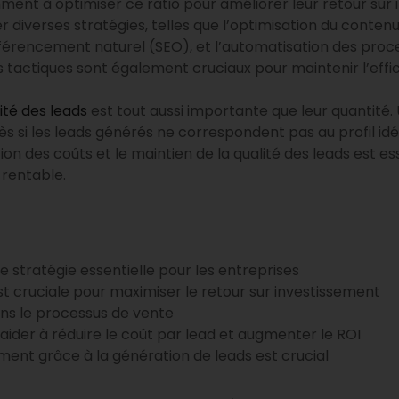
nt à optimiser ce ratio pour améliorer leur retour sur i
diverses stratégies, telles que l’optimisation du contenu 
éférencement naturel (SEO), et l’automatisation des proc
s tactiques sont également cruciaux pour maintenir l’ef
ité des leads
est tout aussi importante que leur quantité.
i les leads générés ne correspondent pas au profil idéal d
on des coûts et le maintien de la qualité des leads est e
 rentable.
e stratégie essentielle pour les entreprises
est cruciale pour maximiser le retour sur investissement
dans le processus de vente
aider à réduire le coût par lead et augmenter le ROI
ement grâce à la génération de leads est crucial