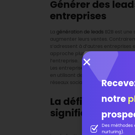
Générer des leads
entreprises
La
génération de leads
B2B est une s
augmenter leurs ventes. Contraireme
s’adressent à d’autres entreprises en
approche plus ciblée et personnalis
l’entreprise.
Les entreprises B2B doivent donc m
en utilisant des tactiques telles que
Receve
réseaux sociaux pour attirer l’attent
notre
p
La définition de 
signifie réelleme
prospe
Des méthodes é
nurturing).