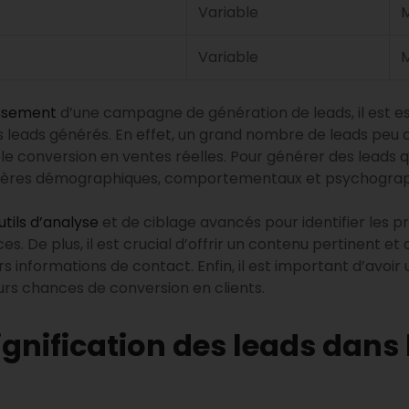
Variable
Variable
issement
d’une campagne de génération de leads, il est es
es leads générés. En effet, un grand nombre de leads peu q
e conversion en ventes réelles. Pour générer des leads qual
itères démographiques, comportementaux et psychograph
utils d’analyse
et de ciblage avancés pour identifier les p
es. De plus, il est crucial d’offrir un contenu pertinent et 
urs informations de contact. Enfin, il est important d’avoir 
eurs chances de conversion en clients.
gnification des leads dans 