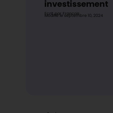
investissement
Ecrit par
Francois
Modifié le
septembre 10, 2024