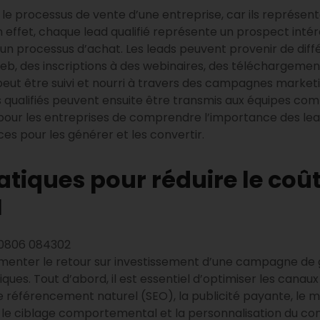
s le processus de vente d’une entreprise, car ils représen
 effet, chaque lead qualifié représente un prospect intér
un processus d’achat. Les leads peuvent provenir de diffé
web, des inscriptions à des webinaires, des téléchargemen
il peut être suivi et nourri à travers des campagnes market
s qualifiés peuvent ensuite être transmis aux équipes co
el pour les entreprises de comprendre l’importance des le
ces pour les générer et les convertir.
atiques pour réduire le coût
I
gmenter le retour sur investissement d’une campagne de g
ues. Tout d’abord, il est essentiel d’optimiser les canaux
le référencement naturel (SEO), la publicité payante, le ma
le ciblage comportemental et la personnalisation du cont