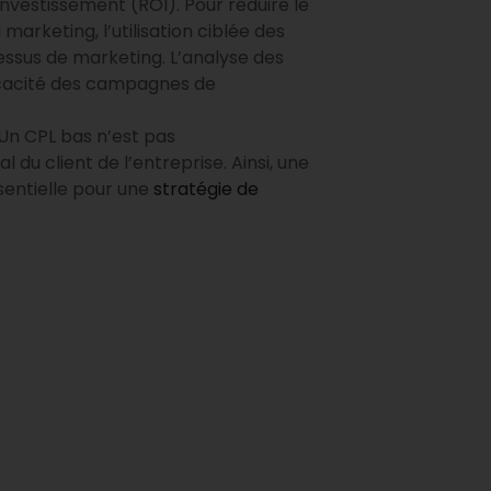
nvestissement (ROI). Pour réduire le
marketing, l’utilisation ciblée des
essus de marketing. L’analyse des
ficacité des campagnes de
 Un CPL bas n’est pas
u client de l’entreprise. Ainsi, une
ssentielle pour une
stratégie de