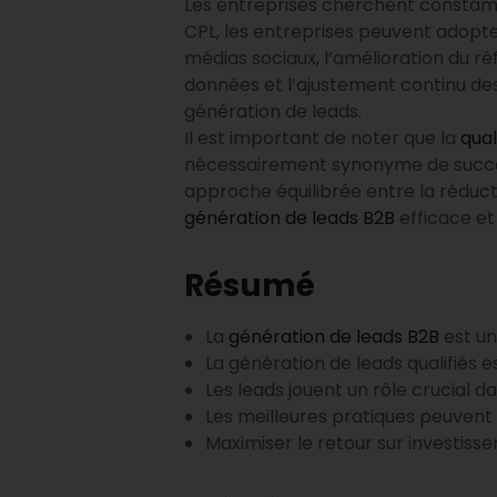
Les entreprises cherchent constamme
CPL, les entreprises peuvent adopter 
médias sociaux, l’amélioration du r
données et l’ajustement continu de
génération de leads.
Il est important de noter que la
qual
nécessairement synonyme de succès s
approche équilibrée entre la réducti
génération de leads B2B
efficace et
Résumé
La
génération de leads B2B
est un
La génération de leads qualifiés 
Les leads jouent un rôle crucial 
Les meilleures pratiques peuvent 
Maximiser le retour sur investiss