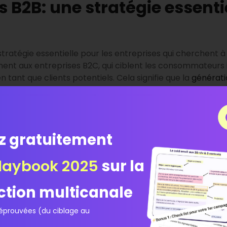
 B2B: une stratégie essentie
tratégie essentielle pour les entreprises qui cherchent à
nt aux entreprises B2C, qui ciblent les consommateurs in
 tant que clients potentiels. Cela signifie que la
générati
ée, car les décisions d’achat sont souvent prises par plus
ettre en place des stratégies de génération de leads s
 le
marketing de contenu
, le référencement naturel (SEO)
z gratuitement
ion des prospects et les convertir en leads qualifiés.
laybook 2025
sur la
la génération de leads: qu’e
nt?
ction multicanale
prouvées (du ciblage au