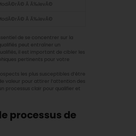
ModÃ©rÃ© Ã Ã‰levÃ©
ModÃ©rÃ© Ã Ã‰levÃ©
sentiel de se concentrer sur la
ualifiés peut entraîner un
ifiés, il est important de cibler les
iques pertinents pour votre
rospects les plus susceptibles d’être
de valeur pour attirer l’attention des
un processus clair pour qualifier et
le processus de