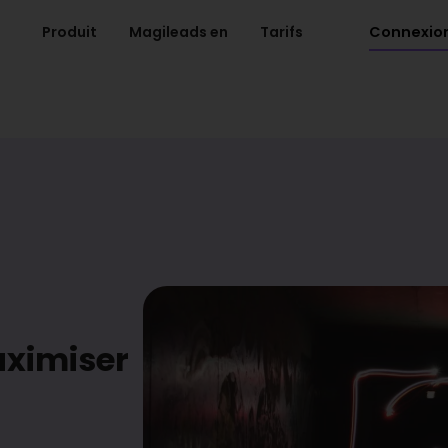
Connexio
Produit
Magileads en
Tarifs
aximiser