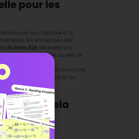
lle pour les
 développer leur clientèle et à
dividuels, les entreprises B2B
on de leads B2B
nécessite une
ieurs parties prenantes au sein de
pécifiquement adaptées à ce marché,
, le marketing par e-mail et les
st-ce que cela