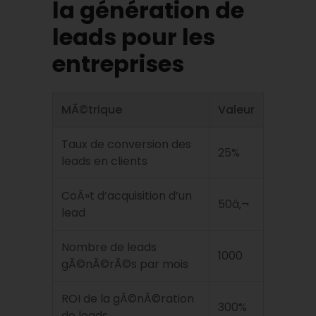
la génération de
leads pour les
entreprises
MÃ©trique
Valeur
Taux de conversion des
25%
leads en clients
CoÃ»t d’acquisition d’un
50â‚¬
lead
Nombre de leads
1000
gÃ©nÃ©rÃ©s par mois
ROI de la gÃ©nÃ©ration
300%
de leads