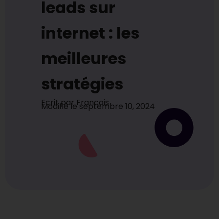
leads sur
internet : les
meilleures
stratégies
Ecrit par
Francois
Modifié le
septembre 10, 2024