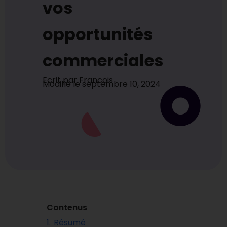
vos
opportunités
commerciales
Ecrit par
Francois
Modifié le
septembre 10, 2024
Contenus
1.
Résumé