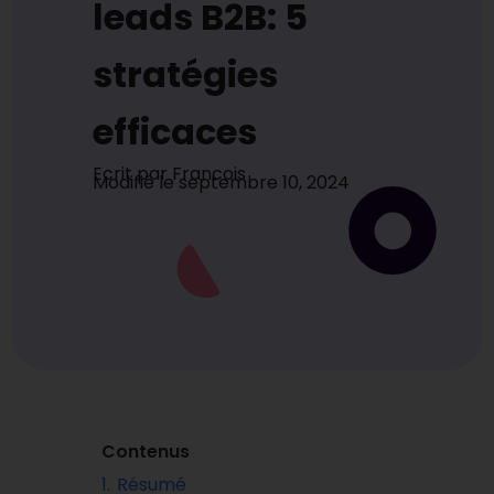
leads B2B: 5
stratégies
efficaces
Ecrit par
Francois
Modifié le
septembre 10, 2024
Contenus
1.
Résumé