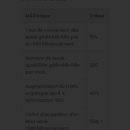
MÃ©trique
Valeur
Taux de conversion des
leads gÃ©nÃ©rÃ©s par
15%
le rÃ©fÃ©rencement
Nombre de leads
qualifiÃ©s gÃ©nÃ©rÃ©s
200
par mois
Augmentation du trafic
organique aprÃ¨s
40%
optimisation SEO
CoÃ»t d’acquisition d’un
lead via le
50â‚¬
rÃ©fÃ©rencement