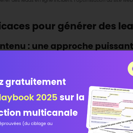
rer des leads en ligne incluent l’optimisation du site web
x
ficaces pour générer des le
ntenu : une approche puissan
enu
est une approche puissante qui consiste à créer et à
treprises cibles. Cela peut se faire à travers des blogs, des
 être informatif, éducatif et engageant pour susciter l’in
z gratuitement
édias sociaux pour la générati
laybook 2025
sur la
ilisation des médias sociaux pour la génération de leads. 
ction multicanale
lentes opportunités pour interagir avec les entreprises c
ofessionnelles.
prouvées (du ciblage au