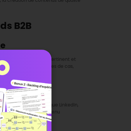
, la création de contenus de qualité
ads B2B
te
 partager du contenu pertinent et
 livres blancs, des études de cas,
térêt des prospects.
on de leads
Les plateformes telles que LinkedIn,
ibles, partager du contenu