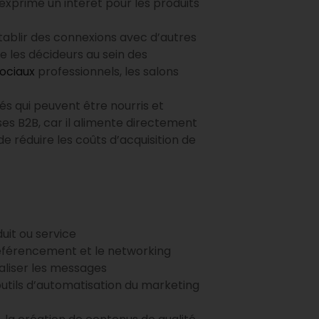
exprimé un intérêt pour les produits
tablir des connexions avec d’autres
e les décideurs au sein des
ociaux
professionnels, les salons
és qui peuvent être nourris et
ses B2B, car il alimente directement
e réduire les coûts d’acquisition de
uit ou service
 référencement et le networking
naliser les messages
utils d’automatisation du marketing