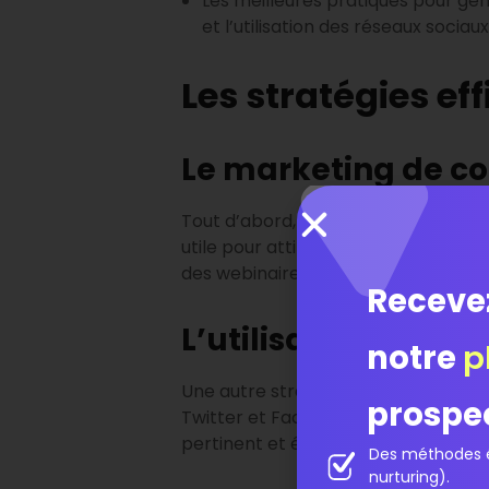
Les meilleures pratiques pour géné
et l’utilisation des réseaux sociau
Les stratégies ef
Le marketing de co
Tout d’abord, le
marketing de cont
utile pour attirer l’attention des en
des webinaires, etc. Le contenu doit
Receve
L’utilisation des m
notre
p
Une autre stratégie efficace est l’ut
prospe
Twitter et Facebook offrent d’excel
pertinent et établir des relations pr
Des méthodes é
nurturing).