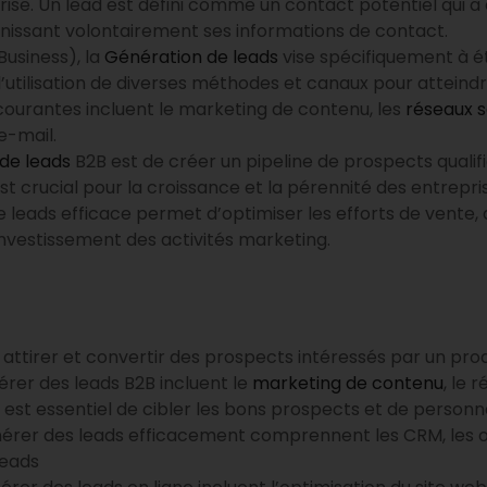
ise. Un lead est défini comme un contact potentiel qui a 
rnissant volontairement ses informations de contact.
usiness), la
Génération de leads
vise spécifiquement à é
’utilisation de diverses méthodes et canaux pour atteindr
 courantes incluent le marketing de contenu, les
réseaux s
e-mail.
de leads
B2B est de créer un pipeline de prospects qualifi
st crucial pour la croissance et la pérennité des entrepri
 leads efficace permet d’optimiser les efforts de vente, d
 investissement des activités marketing.
 attirer et convertir des prospects intéressés par un prod
érer des leads B2B incluent le
marketing de contenu
, le
il est essentiel de cibler les bons prospects et de person
énérer des leads efficacement comprennent les CRM, les o
leads