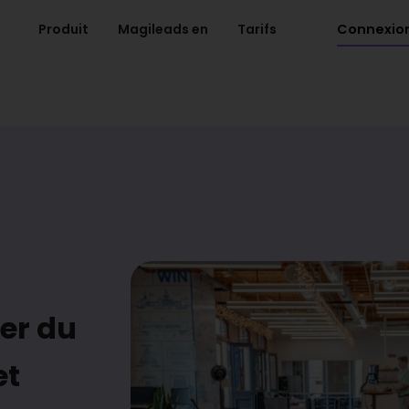
Connexio
Produit
Magileads en
Tarifs
er du
et