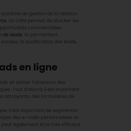
un système de gestion de la relation
nte
. Un CRM permet de stocker les
s opportunités commerciales.
n de leads
. Ils permettent
sociaux, la qualification des leads,
ads en ligne
ic et attirer l’attention des
ques. Tout d’abord, il est important
et attrayants, des formulaires de
gne. Il est important de segmenter
voyer des e-mails personnalisés et
) peut également être très efficace