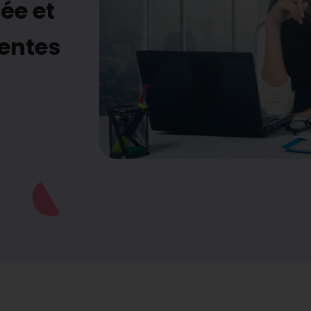
ée et
entes