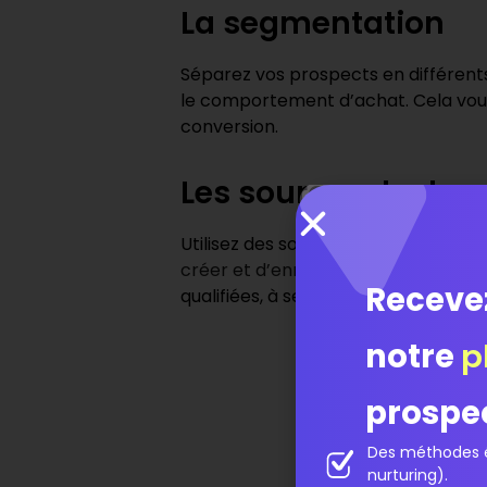
La segmentation
Séparez vos prospects en différents 
le comportement d’achat. Cela vou
conversion.
Les sources de don
Utilisez des sources fiables pour c
créer et d’enrichir vos listes de pr
Receve
qualifiées, à segmenter vos prospect
notre
p
prospe
Des méthodes é
nurturing).