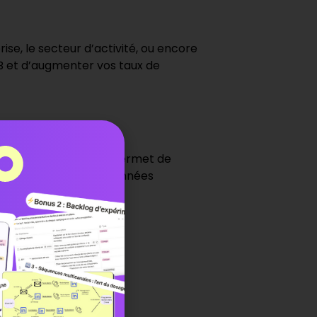
ise, le secteur d’activité, ou encore
 et d’augmenter vos taux de
 spécialisée qui vous permet de
éder à des bases de données
ntuitif.