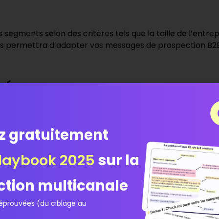
segments selon des critères tels que la taille de l’entrepr
s permettra d’adapter vos messages de prospection B2B
nées
ollecter vos données, comme Magileads, notre plateforme
ospection
de manière efficace. Magileads vous aide à acc
z gratuitement
s et à personnaliser vos approches. C’est très simple et i
laybook 2025
sur la
ction multicanale
prouvées (du ciblage au