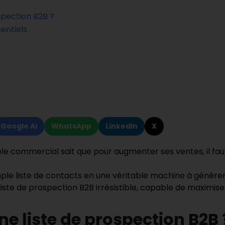
spection B2B ?
sentiels
Google AI
WhatsApp
LinkedIn
X
 commercial sait que pour augmenter ses ventes, il fau
le liste de contacts en une véritable machine à génére
 liste de prospection B2B irrésistible, capable de maximi
ne liste de prospection B2B 