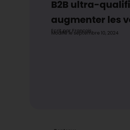
B2B ultra-qualifi
augmenter les v
Ecrit par
Francois
Modifié le
septembre 10, 2024