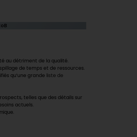
toB
té au détriment de la qualité.
aspillage de temps et de ressources.
alifiés qu’une grande
liste de
spects, telles que des détails sur
esoins actuels.
mique.