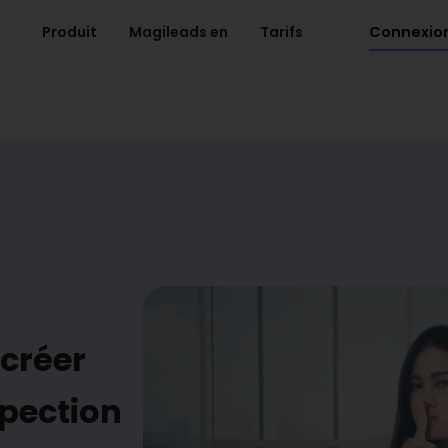
Connexio
Produit
Magileads en
Tarifs
 créer
spection