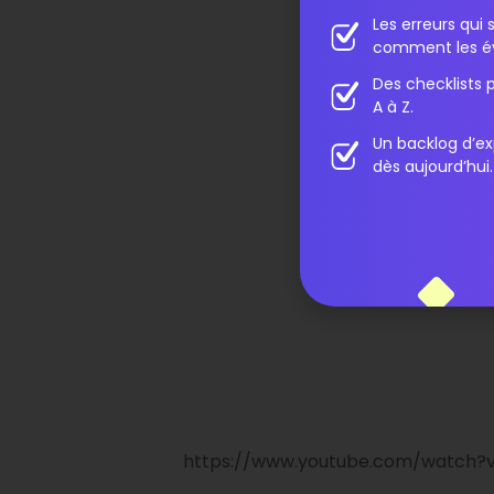
Les erreurs qu
comment les év
Des checklists 
A à Z.
Un backlog d’ex
dès aujourd’hui.
https://www.youtube.com/watch