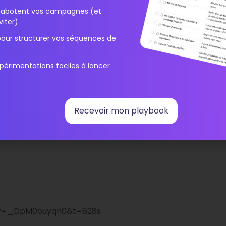
i sabotent vos campagnes (et
iter).
pour structurer vos séquences de
périmentations faciles à lancer
Recevoir mon playbook
?v=_DpM0ouyqn0&t=628s