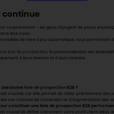
r continue
nt constamment – les gens changent de poste, d’entrepris
otre liste à jour.
ctionnalités de mise à jour automatique, vous permettant 
tre liste de prospection
, la personnalisation est essentie
uement à leurs besoins et à leurs intérêts.
r une bonne
liste de prospection
B2B ?
est cruciale car elle permet de cibler précisément des p
imise vos chances de conversion et d’augmentation des v
 pour constituer une liste de prospection B2B performan
l est crucial de définir clairement votre profil client idéa