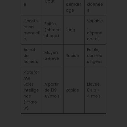
Coût
e
démarr
donnée
age
s
Constru
Variable
Faible
ction
,
(chrono
Long
manuell
dépend
phage)
e
de toi
Achat
Faible,
Moyen
de
Rapide
donnée
à élevé
fichiers
s figées
Platefor
me
Sales
À partir
Élevée,
Intellige
de 139
Rapide
84 % <
nce
€/mois
4 mois
(Pharo
w)