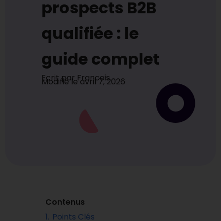
prospects B2B
qualifiée : le
guide complet
Ecrit par
Francois
Modifié le
avril 7, 2026
Contenus
1.
Points Clés