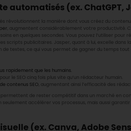
te automatisés (ex. ChatGPT, 
s révolutionnent la manière dont vous créez du contenu m
per
, augmentent considérablement votre productivité. 
oins en quelques secondes. Vous pouvez l’utiliser pour réd
 scripts publicitaires. Jasper, quant à lui, excelle dans
tion de textes, ce qui vous permet de gagner du temps to
us rapidement que les humains.
pour le SEO cinq fois plus vite qu’un rédacteur humain.
 de contenus SEO
, augmentant ainsi l’efficacité des rédac
s permettent de rester compétitif dans un marché en const
non seulement accélérer vos processus, mais aussi garanti
visuelle (ex. Canva, Adobe Sens