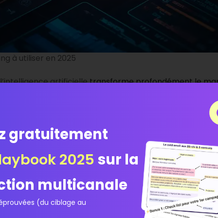
ing à utiliser en 2025
’intelligence artificielle
transforme profondément le mar
nnées à la création de contenu, en passant par la perso
arketing utilisent déjà la GenAI
, et 10 % l’ont totalemen
ent ces technologies
pour rester compétitives. Vous ne po
ances. Les meilleurs outils IA pour le marketing deviennen
z gratuitement
laybook 2025
sur la
es meilleurs outils IA pour l
ction multicanale
prouvées (du ciblage au
 le marketing en 2025. Elle devient importante pour rester 