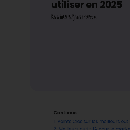
utiliser en 2025
Ecrit par
Francois
Modifié le
juin 1, 2025
Contenus
1.
Points Clés sur les meilleurs outi
2.
Meilleurs outils IA pour le mark