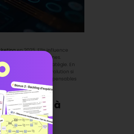
keting
en 2025. Elle influence
nnalisation des campagnes.
t intégrée dans leur stratégie. En
uvez ignorer cette évolution si
t ainsi des alliés indispensables
e marketing à
compétitif.