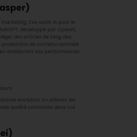
Jasper)
arketing. Ces outils IA pour le
ChatGPT, développé par OpenAI,
iger des articles de blog, des
 la production de contenu optimisé
ut en améliorant vos performances
teurs.
ante évolution. En utilisant les
r une qualité constante dans vos
ei)