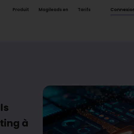
Connexio
Produit
Magileads en
Tarifs
ls
ting à