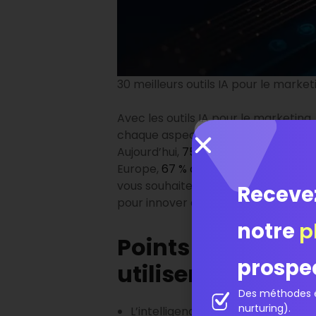
30 meilleurs outils IA pour le market
Avec les outils IA pour le marketing, l
chaque aspect, de l’analyse des do
Aujourd’hui,
75 % des départements m
Europe,
67 % des TPE et PME exploit
vous souhaitez optimiser vos perform
Receve
pour innover et engager vos clients.
notre
p
Points Clés sur l
prospe
utiliser
Des méthodes é
nurturing).
L’intelligence artificielle change