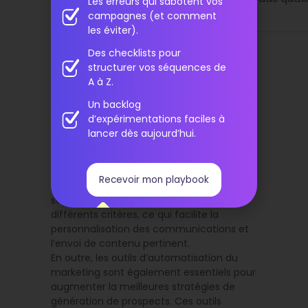
Les erreurs qui sabotent vos
du site
campagnes (et comment
les éviter).
Des checklists pour
Pour augmenter la meilleures stratégies
structurer vos séquences de
de génération de prospectss, il est
A à Z.
essentiel d’utiliser les bons outils pour
automatiser et optimiser le processus. Un
Un backlog
des outils essentiels pour augmenter les
d’expérimentations faciles à
leads est un système de gestion de la
lancer dès aujourd’hui.
relation client
(CRM), qui permet de suivre
et de gérer les interactions avec les
prospects tout au long du processus de
Recevoir mon playbook
vente. Un CRM permet également de
segmenter les prospects en fonction de
différents critères, ce qui facilite la
personnalisation des communications et
l’envoi de contenu pertinent.
En outre, les outils d’automatisation du
marketing sont également essentiels pour
augmenter la meilleures stratégies de
génération de prospects. Ces outils