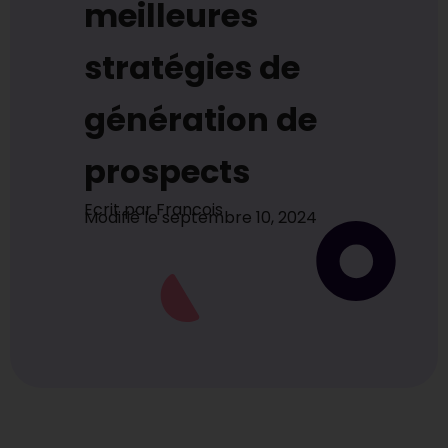
meilleures
stratégies de
génération de
prospects
Ecrit par
Francois
Modifié le
septembre 10, 2024