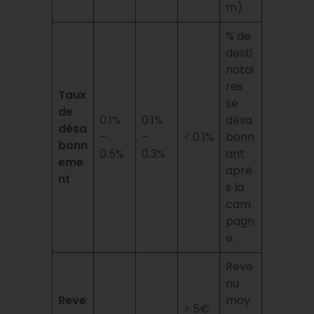
m).
% de
desti
natai
res
Taux
se
de
0.1%
0.1%
désa
désa
–
–
< 0.1%
bonn
bonn
0.5%
0.3%
ant
eme
aprè
nt
s la
cam
pagn
e.
Reve
nu
Reve
moy
> 5€