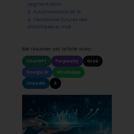
segmentation
3.
Automatisation et IA
4.
Tendances futures des
statistiques e-mail
Me résumer cet article avec :
ChatGPT
Perplexity
Grok
Google AI
WhatsApp
LinkedIn
X