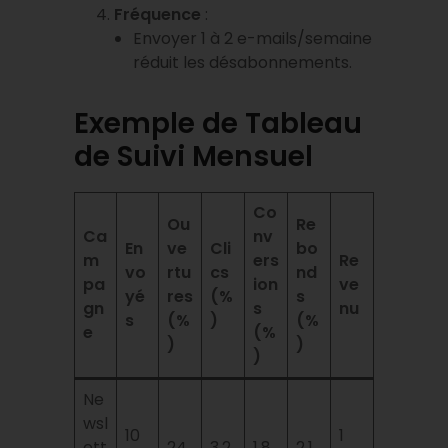
Fréquence
:
Envoyer 1 à 2 e-mails/semaine
réduit les désabonnements.
Exemple de Tableau
de Suivi Mensuel
Co
Ou
Re
Ca
nv
En
ve
Cli
bo
m
ers
Re
vo
rtu
cs
nd
pa
ion
ve
yé
res
(%
s
gn
s
nu
s
(%
)
(%
e
(%
)
)
)
Ne
wsl
10
1
ett
24
3.2
1.8
2.1