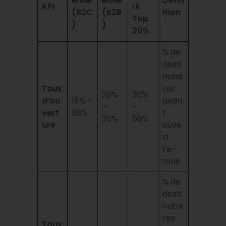
enne
enne
Défin
KPI
rk
(B2C
(B2B
ition
Top
)
)
20%
% de
desti
natai
Taux
res
20%
30%
d’ou
15% –
ayan
–
–
vert
25%
t
30%
50%
ure
ouve
rt
l’e-
mail.
% de
desti
natai
res
Taux