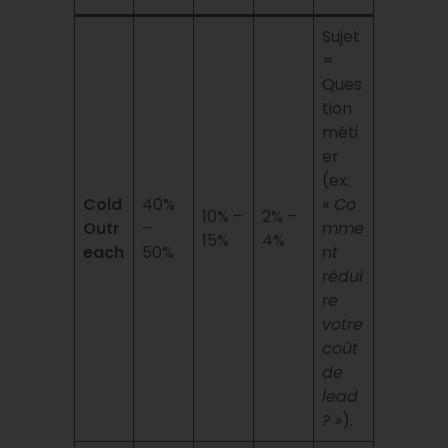
Sujet
=
Ques
tion
méti
er
(ex:
Cold
40%
« Co
10% –
2% –
Outr
–
mme
15%
4%
each
50%
nt
rédui
re
votre
coût
de
lead
? »
).