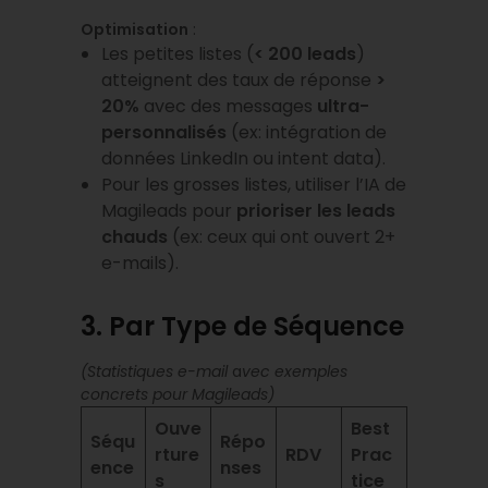
Optimisation
:
Les petites listes (
< 200 leads
)
atteignent des taux de réponse
>
20%
avec des messages
ultra-
personnalisés
(ex: intégration de
données LinkedIn ou intent data).
Pour les grosses listes, utiliser l’IA de
Magileads pour
prioriser les leads
chauds
(ex: ceux qui ont ouvert 2+
e-mails).
3. Par Type de Séquence
(Statistiques e-mail
a
vec exemples
concrets pour Magileads)
Ouve
Best
Séqu
Répo
rture
RDV
Prac
ence
nses
s
tice