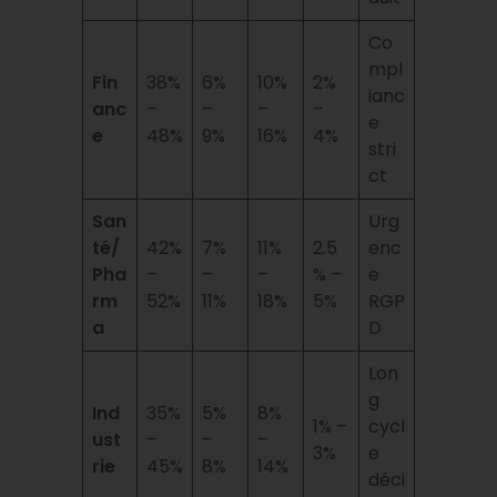
Co
mpl
Fin
38%
6%
10%
2%
ianc
anc
–
–
–
–
e
e
48%
9%
16%
4%
stri
ct
San
Urg
té/
42%
7%
11%
2.5
enc
Pha
–
–
–
% –
e
rm
52%
11%
18%
5%
RGP
a
D
Lon
g
Ind
35%
5%
8%
1% –
cycl
ust
–
–
–
3%
e
rie
45%
8%
14%
déci