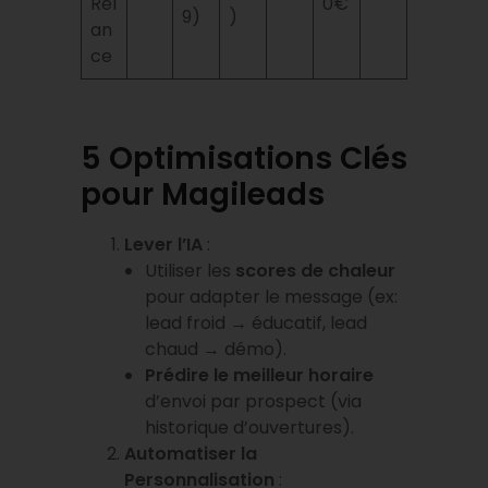
Rel
0€
9)
)
an
ce
5 Optimisations Clés
pour Magileads
Lever l’IA
:
Utiliser les
scores de chaleur
pour adapter le message (ex:
lead froid → éducatif, lead
chaud → démo).
Prédire le meilleur horaire
d’envoi par prospect (via
historique d’ouvertures).
Automatiser la
Personnalisation
: