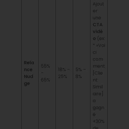
Ajout
er
une
CTA
vidé
o
(ex:
* »Voi
ci
com
Rela
55%
ment
nce
18% –
5% –
–
[Clie
Nud
25%
8%
65%
nt
ge
Simil
aire]
a
gagn
é
+30%
de