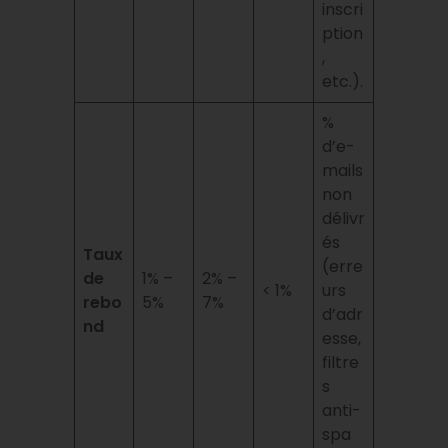
inscri
ption
,
etc.).
%
d’e-
mails
non
délivr
és
Taux
(erre
de
1% –
2% –
< 1%
urs
rebo
5%
7%
d’adr
nd
esse,
filtre
s
anti-
spa