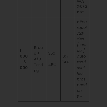
se}}
X€/a
n »*
« Pou
rquoi
72%
des
[sect
Broa
1
eur]
d +
35%
000
8% –
auto
A/B
–
– 5
14%
mati
Testi
45%
000
sent
ng
leur
pros
pecti
on
? »