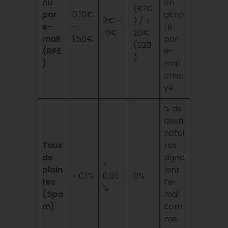
nu
en
(B2C
par
0.10€
géné
2€ –
) / >
e-
–
ré
10€
20€
mail
1.50€
par
(B2B
(RPE
e-
)
)
mail
envo
yé.
% de
desti
natai
Taux
res
de
signa
<
plain
lant
< 0.1%
0.05
0%
tes
l’e-
%
(Spa
mail
m)
com
me