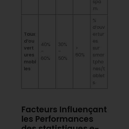
spa
m.
%
d’ouv
Taux
ertur
d’ou
es
40%
30%
vert
>
sur
–
–
ures
60%
smar
60%
50%
mobi
tpho
les
nes/t
ablet
s.
Facteurs Influençant
les Performances
des statistiques e-