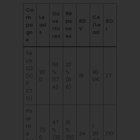
Ca
Ou
Ré
m
Le
CA
ve
po
RD
RO
pa
ad
/Le
rtu
ns
V
I
gn
s
ad
res
es
e
Te
ch
58
22
Q3
30
%
%
90
(IC
18
1:7
0
(17
(6
0€
P
4)
6)
CT
O)
Ph
ar
47
16
m
1
70
%
%
a
24
20
1:10
0
(32
(112