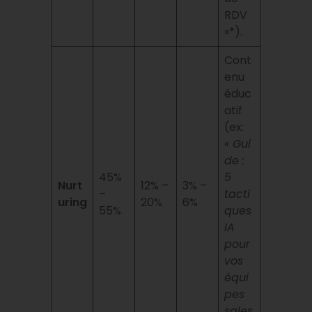
RDV
»*).
Cont
enu
éduc
atif
(ex:
« Gui
de :
45%
5
Nurt
12% –
3% –
–
tacti
uring
20%
6%
55%
ques
IA
pour
vos
équi
pes
sales