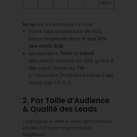
sion
Notes
sur les statistiques e-mail :
Votre taux d’ouverture de 40%
place Magileads dans le
top 10%
des outils B2B
.
Les secteurs
Tech
et
Santé
dépassent souvent les 50% grâce à
des sujets basés sur l’
IA
(« Comment [Problème Métier] est
résolu par l’IA ? »).
2. Par Taille d’Audience
& Qualité des Leads
(statistiques e-mail
et v
otre performance
est liée à la hyper-segmentation
Magileads)