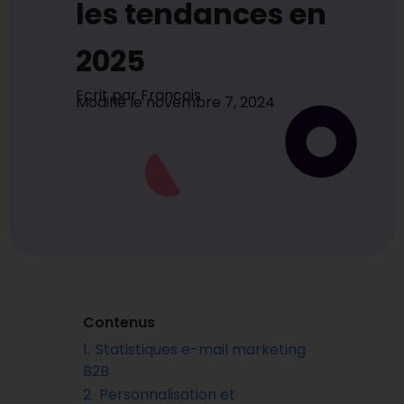
les tendances en
2025
Ecrit par
Francois
Modifié le
novembre 7, 2024
Contenus
1.
Statistiques e-mail marketing
B2B
2.
Personnalisation et