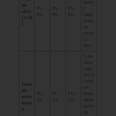
ayan
de
1% –
2% –
5% –
t
clics
5%
6%
10%
cliqu
(CTR
é sur
)
au
moin
s 1
lien.
% de
clics
men
ant à
l’acti
Taux
on
de
1% –
1% –
5% –
souh
conv
3%
4%
10%
aitée
ersio
(ach
n
at,