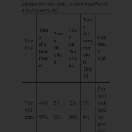
(Ajustement des stats vs votre baseline de
40% d’ouvertures)
Tau
x
Tau
Tau
Tau
de
x
x
Fac
Sec
x
con
d’o
de
teu
teu
de
ver
uve
rép
r
r
clic
sio
rtur
ons
Clé
s
n
e
es
(RD
V)
Per
son
Tec
45%
8%
12%
3%
nali
h/S
–
–
–
–
sati
aaS
55%
12%
20%
6%
on
pro
duit