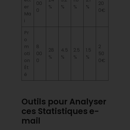
00
20
er
%
%
%
%
0
0€
Ma
i
Pr
o
m
8
2
28
4.5
2.5
1.5
oti
00
50
%
%
%
%
on
0
0€
Ét
é
Outils pour Analyser
ces Statistiques
e-
mail