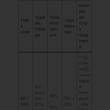
Exem
ple
Type
Taux
de
Taill
Taux
de
d’ou
Cop
e
Répo
Cibla
vert
y
Liste
nse
ge
ure
Gag
nant
e
* »{{
Prén
om}},
votre
équip
ICP
e
strict
tech
50%
50 –
(ex:
15% –
perd
–
200
CTO
25%
-elle
60%