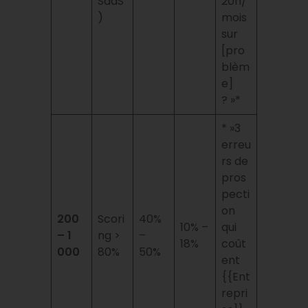
SaaS
20h/
)
mois
sur
[pro
blèm
e]
? »*
* »3
erreu
rs de
pros
pecti
on
200
Scori
40%
10% –
qui
– 1
ng >
–
18%
coût
000
80%
50%
ent
{{Ent
repri