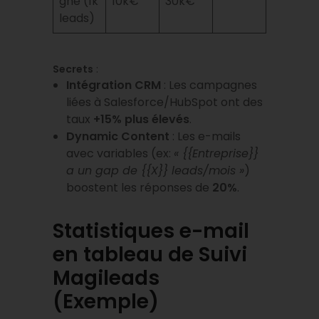
gne (1k
10k€
30k€
leads)
Secrets
:
Intégration CRM
: Les campagnes
liées à Salesforce/HubSpot ont des
taux
+15% plus élevés
.
Dynamic Content
: Les e-mails
avec variables (ex:
« {{Entreprise}}
a un gap de {{X}} leads/mois »
)
boostent les réponses de
20%
.
Statistiques e-mail
en tableau de Suivi
Magileads
(Exemple)