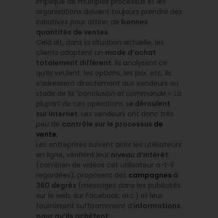
implique de multiples processus et les
organisations doivent toujours prendre des
initiatives pour attirer de
bonnes
quantités de ventes
.
Cela dit, dans la situation actuelle, les
clients adoptent un
mode d’achat
totalement différent
. Ils analysent ce
qu’ils veulent, les options, les prix, etc. Ils
s’adressent directement aux vendeurs au
stade de la
“conclusion
et commande »
. La
plupart de ces opérations s
e déroulent
sur Internet
. Les vendeurs ont donc très
peu de
contrôle sur le processus
de
vente
.
Les entreprises suivent alors les utilisateurs
en ligne, vérifient leur
niveau d’intérêt
(combien de vidéos cet utilisateur a-t-il
regardées), proposent des
campagnes
à
360 degrés
(messages dans les publicités
sur le web, sur Facebook, etc.) et leur
fournissent suffisamment d’
informations
pour qu’ils achètent
.