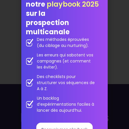
Découvrez Magileads >>
notre
playbook 2025
sur la
Me résumer cet article avec :
prospection
multicanale
ChatGPT
Perplexity
Grok
Des méthodes éprouvées
Google AI
WhatsApp
(du ciblage au nurturing).
LinkedIn
X
Les erreurs qui sabotent vos
campagnes (et comment
les éviter).
Des checklists pour
structurer vos séquences de
A à Z.
Un backlog
d’expérimentations faciles à
lancer dès aujourd’hui.
Pour aller plus