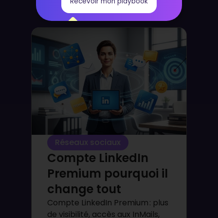
loin
Recevoir mon playbook
Réseaux sociaux
Compte LinkedIn
Premium pourquoi il
change tout
Compte LinkedIn Premium : plus
de visibilité, accès aux InMails,