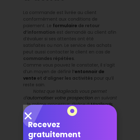
La commande est livrée au client
conformément aux conditions de
paiement. Le
formulaire
de retour
d’information
est demandé au client afin
d’évaluer si ses attentes ont été
satisfaites ou non. Le service des achats
peut aussi contacter le client en cas de
commandes répétées
.
Comme vous pouvez le constater, il s’agit
d’un moyen de définir
l’
entonnoir de
vente
et d’aligner les activités
pour qu’il
reste sain.
Notez que Magileads vous permet
d’
automatiser votre prospection
en suivant
le même processus. Grâce à
Magileads
,
vos marketeurs génèrent des prospects
qualifiés que vos vendeurs convertissent
Recevez
en clients.
gratuitement