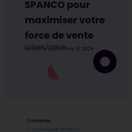
SPANCO pour
maximiser votre
force de vente
Ecrit par
Francois
Modifié le
septembre 10, 2024
Contenus
1.
L’acronyme SPANCO