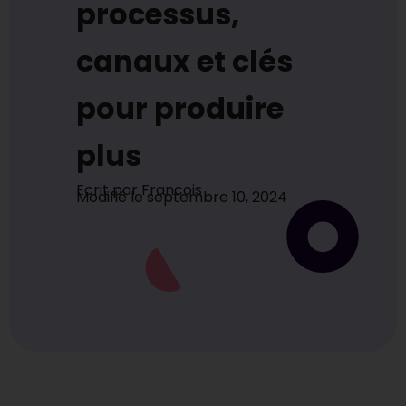
processus,
canaux et clés
pour produire
plus
Ecrit par
Francois
Modifié le
septembre 10, 2024