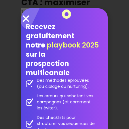
CTA : maximiser
votre visibilité
Recevez
Placer l’appel à l’action dans un
endroit très visible.
gratuitement
Utiliser des couleurs contrastées
notre
playbook 2025
pour les faire ressortir le plus
sur la
possible.
Lier le
CTA
à une page d’accueil
prospection
personnalisée.
multicanale
Tester différents formats CTA à
l’aide de tests A/B pour voir lequel
Des méthodes éprouvées
(du ciblage au nurturing).
fonctionne le mieux.
Les erreurs qui sabotent vos
campagnes (et comment
Landing pages :
les éviter).
exploiter votre
Des checklists pour
pouvoir de
structurer vos séquences de