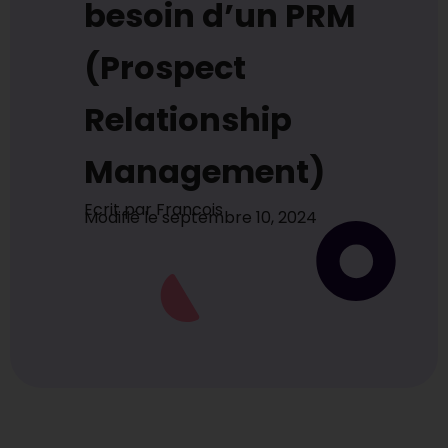
besoin d’un PRM
(Prospect
Relationship
Management)
Ecrit par
Francois
Modifié le
septembre 10, 2024